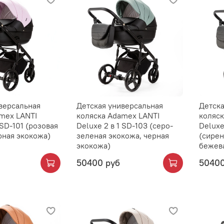
версальная
Детская универсальная
Детска
mex LANTI
коляска Adamex LANTI
коляск
 SD-101 (розовая
Deluxe 2 в 1 SD-103 (серо-
Deluxe
рная экокожа)
зеленая экокожа, черная
(сирен
экокожа)
бежев
50400 руб
50400