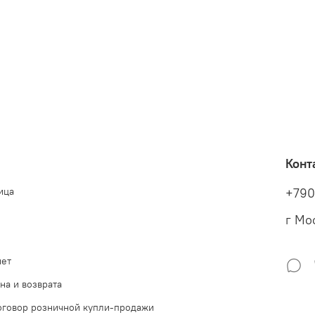
Конт
ица
+790
г Мо
нет
на и возврата
говор розничной купли-продажи