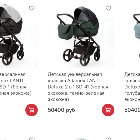
версальная
Детская универсальная
Детска
mex LANTI
коляска Adamex LANTI
коляск
 SD-1 (белая
Deluxe 2 в 1 SD-41 (черная
Deluxe
рная экокожа)
экокожа, темно-зеленая
голуба
экокожа)
экоко
50400 руб
50400