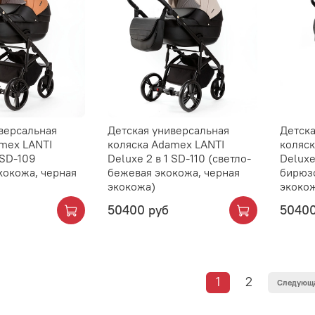
версальная
Детская универсальная
Детска
mex LANTI
коляска Adamex LANTI
коляск
 SD-109
Deluxe 2 в 1 SD-110 (светло-
Deluxe 
кокожа, черная
бежевая экокожа, черная
бирюзо
экокожа)
экоко
50400 руб
50400
1
2
Следующ