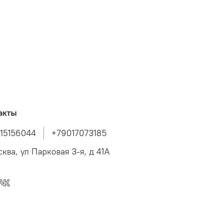
акты
15156044
+79017073185
сква, ул Парковая 3-я, д 41А