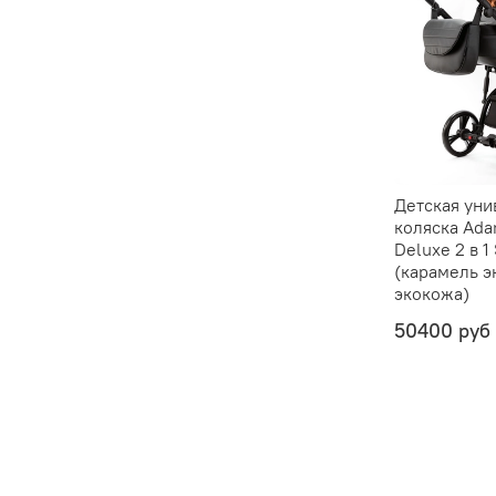
Детская уни
коляска Ada
Deluxe 2 в 1
(карамель э
экокожа)
50400 руб