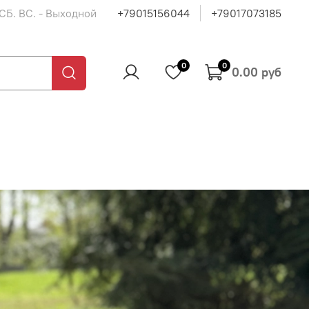
 СБ. ВС. - Выходной
+79015156044
+79017073185
0
0
0.00 руб