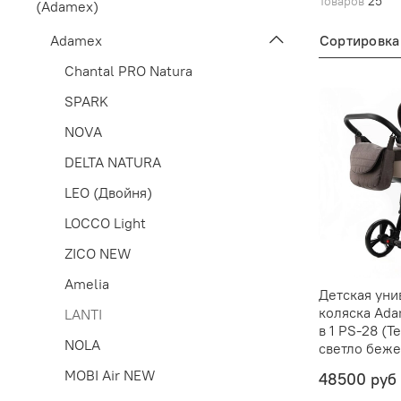
Товаров
25
(Adamex)
Сортировка
Adamex
Chantal PRO Natura
SPARK
NOVA
DELTA NATURA
LEO (Двойня)
LOCCO Light
ZICO NEW
Amelia
Детская уни
коляска Ada
LANTI
в 1 PS-28 (
NOLA
светло беже
MOBI Air NEW
48500 руб