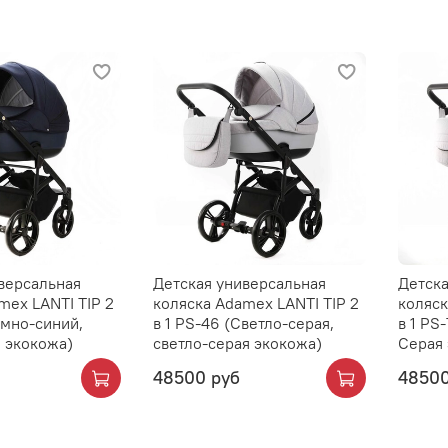
версальная
Детская универсальная
Детска
mex LANTI TIP 2
коляска Adamex LANTI TIP 2
коляск
емно-синий,
в 1 PS-46 (Светло-серая,
в 1 PS
 экокожа)
светло-серая экокожа)
Серая
48500 руб
48500